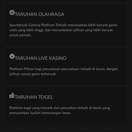
TARUHAN OLAHRAGA
Sportsbook Gaming Platform Terbaik menawarkan lebih banyak game,
odds yang lebih tinggi, dan menyediakan pilihan yang lebih banyak
untuk pemain.
TARUHAN LIVE KASINO
Platform Pilihan bagi perusahaan-perusahaan terbaik di dunia, dengan
pilihan variasi game terbanyak
TARUHAN TOGEL
Platform togel yang menarik dari perusahan terbaik di dunia yang
menawarkan hadiah kemenangan besar