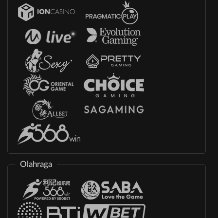
Olahraga