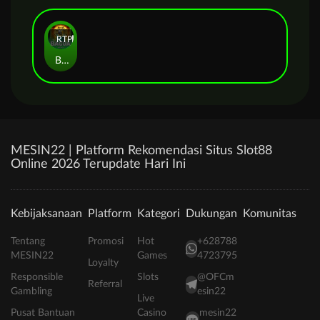
RTP
91%
Bagua
MESIN22 | Platform Rekomendasi Situs Slot88
Online 2026 Terupdate Hari Ini
Kebijaksanaan
Platform
Kategori
Dukungan
Komunitas
Tentang
Promosi
Hot
+628788
MESIN22
Games
4723795
Loyalty
Responsible
Slots
@OFCm
Referral
Gambling
esin22
Live
Pusat Bantuan
Casino
mesin22