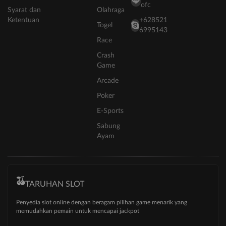
ofc
Syarat dan
Olahraga
Ketentuan
+628521
Togel
6995143
Race
Crash
Game
Arcade
Poker
E-Sports
Sabung
Ayam
TARUHAN SLOT
Penyedia slot online dengan beragam pilihan game menarik yang
memudahkan pemain untuk mencapai jackpot