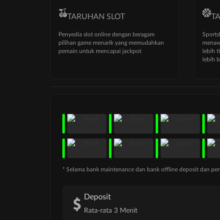
TARUHAN SLOT
T
Penyedia slot online dengan beragam
Sports
pilihan game menarik yang memudahkan
menawa
pemain untuk mencapai jackpot
lebih 
lebih 
* Selama bank maintenance dan bank offline deposit dan pen
Deposit
Rata-rata 3 Menit