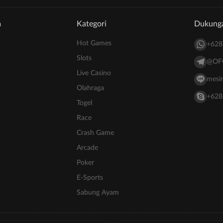
m
Kategori
Dukung
Hot Games
+628
Slots
@OF
Live Casino
mesi
Olahraga
+628
Togel
Race
Crash Game
Arcade
Poker
E-Sports
Sabung Ayam