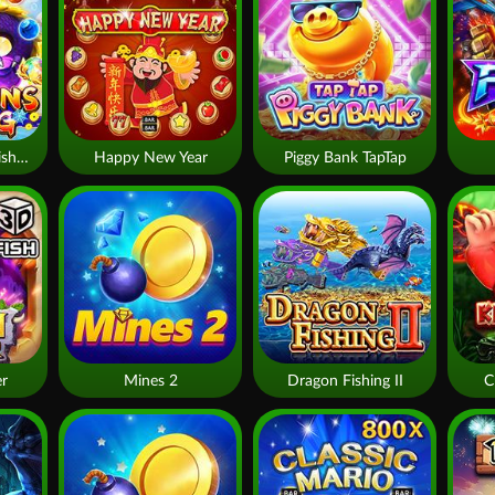
Shade Dragons Fishing
Happy New Year
Piggy Bank TapTap
r
Mines 2
Dragon Fishing II
C