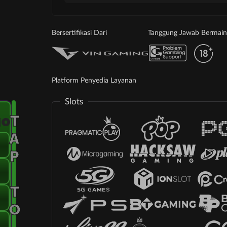
Bersertifikasi Dari
Tanggung Jawab Bermain
Platform Penyedia Layanan
Slots
TAP TO OPEN