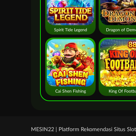
Spirit Tide Legend
Dragon of Dem
Cai Shen Fishing
King Of Footba
MESIN22 | Platform Rekomendasi Situs Slot