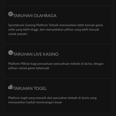
TARUHAN OLAHRAGA
Sportsbook Gaming Platform Terbaik menawarkan lebih banyak game,
odds yang lebih tinggi, dan menyediakan pilihan yang lebih banyak
untuk pemain.
TARUHAN LIVE KASINO
Platform Pilihan bagi perusahaan-perusahaan terbaik di dunia, dengan
pilihan variasi game terbanyak
TARUHAN TOGEL
Platform togel yang menarik dari perusahan terbaik di dunia yang
menawarkan hadiah kemenangan besar