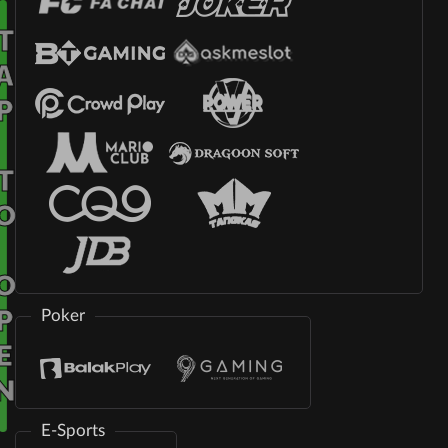
TO OPEN
Poker
E-Sports