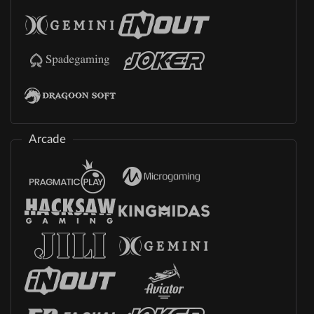
Arcade