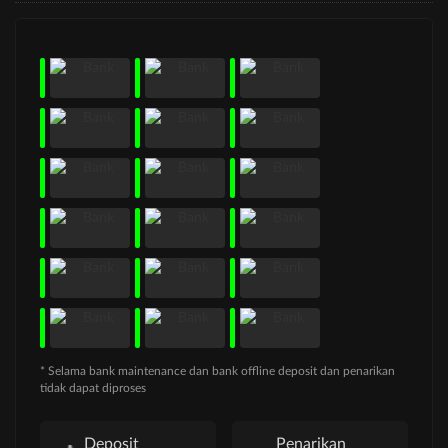
* Selama bank maintenance dan bank offline deposit dan penarikan
tidak dapat diproses
Deposit
Penarikan