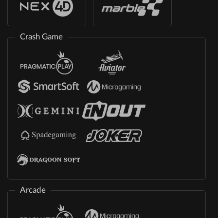
Crash Game
Arcade