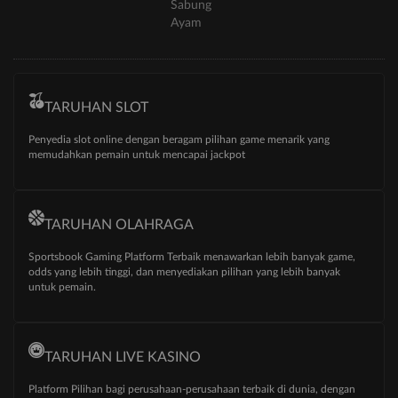
Sabung
Ayam
TARUHAN SLOT
Penyedia slot online dengan beragam pilihan game menarik yang
memudahkan pemain untuk mencapai jackpot
TARUHAN OLAHRAGA
Sportsbook Gaming Platform Terbaik menawarkan lebih banyak game,
odds yang lebih tinggi, dan menyediakan pilihan yang lebih banyak
untuk pemain.
TARUHAN LIVE KASINO
Platform Pilihan bagi perusahaan-perusahaan terbaik di dunia, dengan