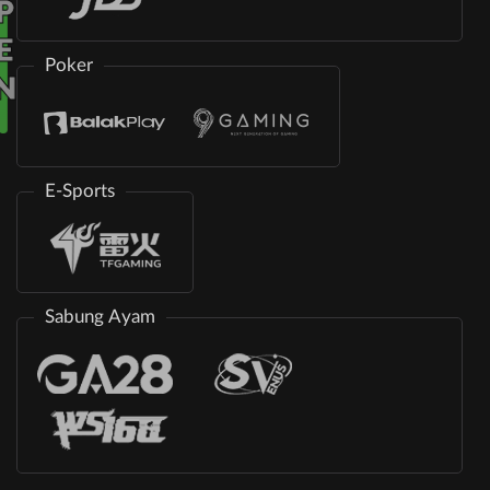
Poker
E-Sports
Sabung Ayam