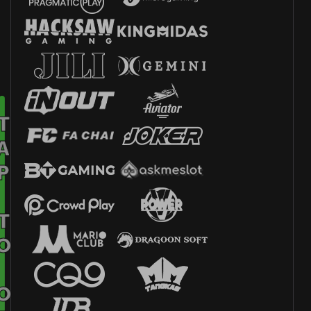
TO OPEN