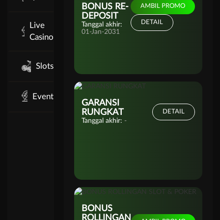
BONUS RE-
AMBIL PROMO
DEPOSIT
DETAIL
Live
Tanggal akhir:
01-Jan-2031
Casino
Slots
Event
GARANSI
RUNGKAT
DETAIL
Tanggal akhir:
-
BONUS
ROLLINGAN